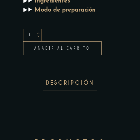
Ingredientes
Modo de preparación
Mi-
cuit
AÑADIR AL CARRITO
de
foie
quantity
DESCRIPCIÓN