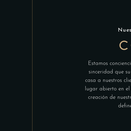
Nues
C
Estamos concienci
sinceridad que su
casa a nuestros cli
lugar abierto en el
creación de nuestr
defin