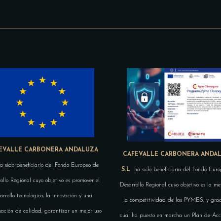
EVALLE CARBONERA ANDALUZA
CAFEVALLE CARBONERA ANDA
a sido beneficiario del Fondo Europeo de
S.L
ha sido beneficiaria del Fondo Euro
ollo Regional cuyo objetivo es promover el
Desarrollo Regional cuyo objetivo es la me
arrollo tecnológico, la innovación y una
la competitividad de las PYMES, y grac
gación de calidad; garantizar un mejor uso
cual ha puesto en marcha un Plan de Acc