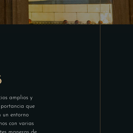
S
cios amplios y
importancia que
n un entorno
mos con varias
ntes maneras de