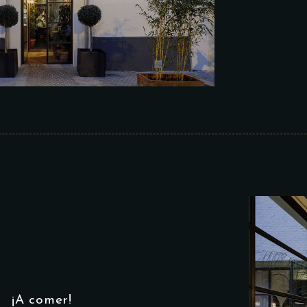
¡A comer!