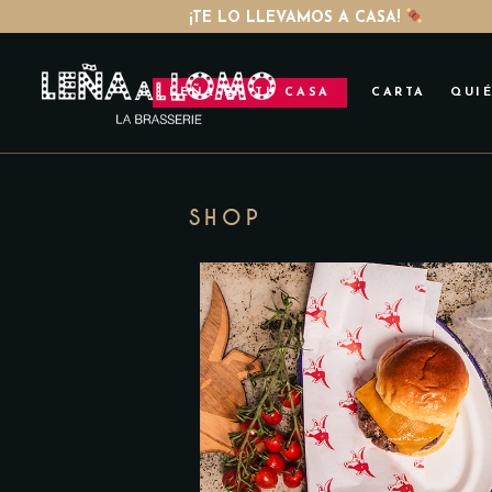
¡TE LO LLEVAMOS A CASA!
LEÑA EN TU CASA
CARTA
QUI
SHOP