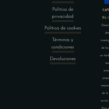
Política de
CAF
privacidad
S.L
h
Desarr
Política de cookies
des
Términos y
investi
condiciones
de las
un teji
Devoluciones
que
proy
propi
mejora
de la
acción
Para e