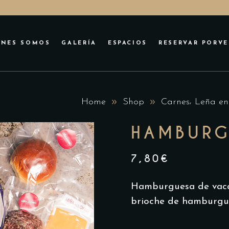
No p
ÉNES SOMOS
GALERÍA
ESPACIOS
RESERVAR PORVE
No p
,
Home
Shop
Carnes
Leña en
HAMBURG
7,80
€
Hamburguesa de vaca
brioche de hamburgu