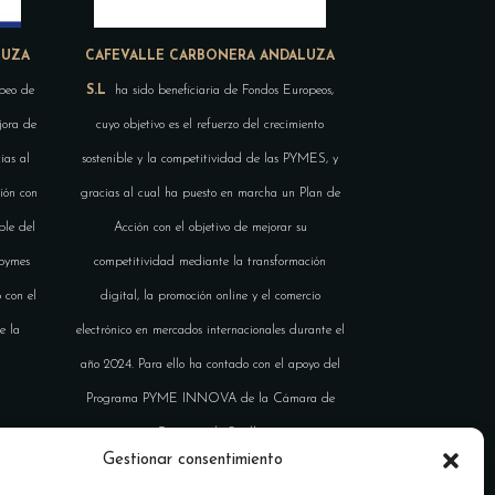
LUZA
CAFEVALLE CARBONERA ANDALUZA
peo de
S.L
ha sido beneficiaria de Fondos Europeos,
jora de
cuyo objetivo es el refuerzo del crecimiento
ias al
sostenible y la competitividad de las PYMES, y
ión con
gracias al cual ha puesto en marcha un Plan de
ble del
Acción con el objetivo de mejorar su
 pymes
competitividad mediante la transformación
 con el
digital, la promoción online y el comercio
e la
electrónico en mercados internacionales durante el
año 2024. Para ello ha contado con el apoyo del
Programa PYME INNOVA de la Cámara de
Comercio de Sevilla.
Gestionar consentimiento
#EuropaSeSiente