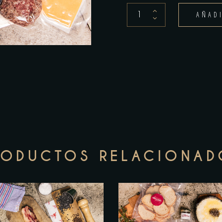
Hamburguesa
AÑAD
Leñera
quantity
RODUCTOS RELACIONAD