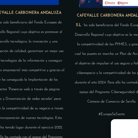
EVALLE CARBONERA ANDALUZA
CAFEVALLE CARBONERA ANDA
a sido beneficiario del Fondo Europeo de
S.L
ha sido beneficiaria del Fondo Euro
ollo Regional cuyo objetivo es promover el
Desarrollo Regional cuyo objetivo es la me
arrollo tecnológico, la innovación y una
la competitividad de las PYMES, y grac
gación de calidad; garantizar un mejor uso
cual ha puesto en marcha un Plan de Acc
 tecnologías de la información y conseguir
el objetivo de impulsar el uso seguro y fia
do empresarial más competitivo y gracias al
ciberespacio y la competitividad de las
 ha conseguido la Implantación de los
durante el año 2024. Para ello ha contado
ectos “Presencia web a través de página
apoyo del Programa Ciberseguridad d
a y Dinamización de redes sociales” para
Cámara de Comercio de Sevilla.
r la competitividad de su negocio a través
#EuropaSeSiente
 incorporación de nuevas tecnologías. Esta
 ha tenido lugar durante el ejercicio 2022.
llo ha contado con el apoyo del Programa