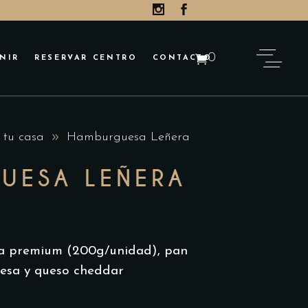
roducts in the cart.
0
NIR
RESERVAR CENTRO
CONTACTO
roducts in the cart.
 tu casa
Hamburguesa Leñera
UESA LEÑERA
 premium (200g/unidad), p
an
esa y q
ueso cheddar