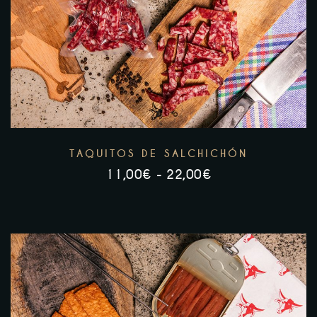
TAQUITOS DE SALCHICHÓN
11,00
€
-
22,00
€
RANGO
DE
PRECIOS:
DESDE
11,00€
HASTA
22,00€